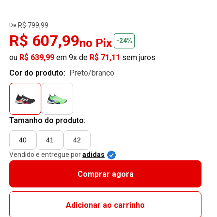
R$ 799,99
De:
R$ 607,99
no Pix
-24%
ou
R$ 639,99
em 9x de
R$ 71,11
sem juros
Cor do produto:
preto/branco
Tamanho do produto:
40
41
42
Vendido e entregue por
adidas
Comprar agora
Adicionar ao carrinho