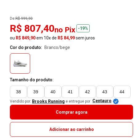
De:
R$ 999,90
R$ 807,40
no Pix
-19%
ou
R$ 849,90
em 10x de
R$ 84,99
sem juros
Cor do produto:
branco/bege
Tamanho do produto:
38
39
40
41
42
43
44
Centauro
Brooks Running
Vendido por:
e entregue por
Comprar agora
Adicionar ao carrinho