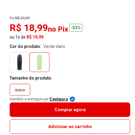
De:
R$ 39,99
R$ 18,99
no Pix
-53%
ou 1x de
R$ 19,99
Cor do produto:
verde claro
Tamanho do produto:
único
Centauro
Vendido e entregue por
Comprar agora
Adicionar ao carrinho