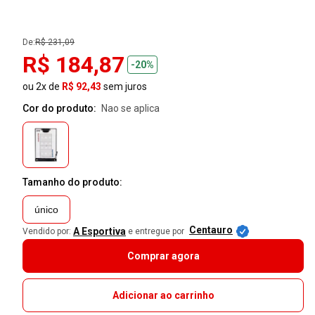
De:
R$ 231,09
R$ 184,87
-20%
ou 2x de
R$ 92,43
sem juros
Cor do produto:
nao se aplica
Tamanho do produto:
único
Centauro
A Esportiva
Vendido por:
e entregue por
Comprar agora
Adicionar ao carrinho