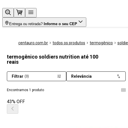
Entrega ou retirada?
Informe o seu CEP
centauro.com.br
todos os produtos
termogênico
soldie
termogênico soldiers nutrition até 100
reais
Filtrar
Relevância
(3)
Encontramos 1 produto
43% OFF