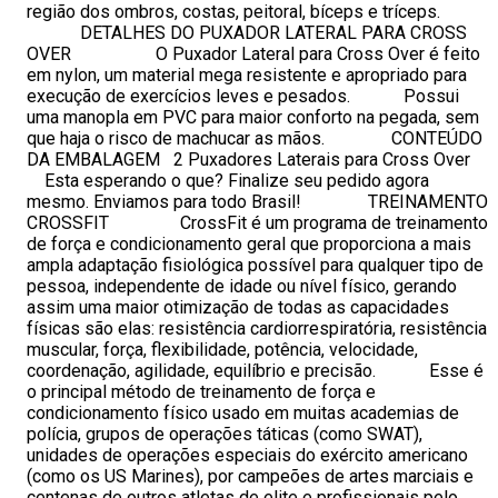
região dos ombros, costas, peitoral, bíceps e tríceps.
DETALHES DO PUXADOR LATERAL PARA CROSS
OVER O Puxador Lateral para Cross Over é feito
em nylon, um material mega resistente e apropriado para
execução de exercícios leves e pesados. Possui
uma manopla em PVC para maior conforto na pegada, sem
que haja o risco de machucar as mãos. CONTEÚDO
DA EMBALAGEM 2 Puxadores Laterais para Cross Over
Esta esperando o que? Finalize seu pedido agora
mesmo. Enviamos para todo Brasil! TREINAMENTO
CROSSFIT CrossFit é um programa de treinamento
de força e condicionamento geral que proporciona a mais
ampla adaptação fisiológica possível para qualquer tipo de
pessoa, independente de idade ou nível físico, gerando
assim uma maior otimização de todas as capacidades
físicas são elas: resistência cardiorrespiratória, resistência
muscular, força, flexibilidade, potência, velocidade,
coordenação, agilidade, equilíbrio e precisão. Esse é
o principal método de treinamento de força e
condicionamento físico usado em muitas academias de
polícia, grupos de operações táticas (como SWAT),
unidades de operações especiais do exército americano
(como os US Marines), por campeões de artes marciais e
centenas de outros atletas de elite e profissionais pelo