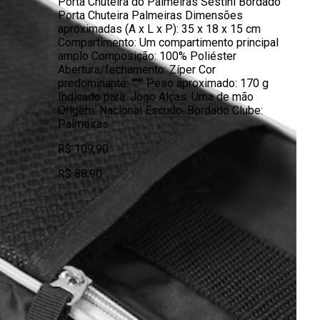
Porta Chuteira do Palmeiras Sestini Bordado
Porta Chuteira Palmeiras Dimensões
aproximadas (A x L x P): 35 x 18 x 15 cm
Compartimento: Um compartimento principal
amplo Composição: 100% Poliéster
Abertura/fechamento: Zíper Cor
predominante: '''''''' Peso aproximado: 170 g
Indicado para: Jogo Alças: Uma de mão
Origem: Nacional Escudo: Bordado Clube:
Palmeiras
R$ 109,90
R$ 88,90