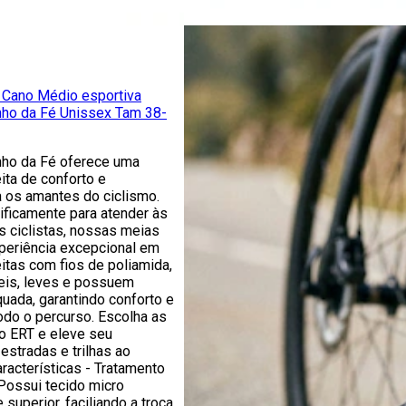
 Cano Médio esportiva
nho da Fé Unissex Tam 38-
ho da Fé oferece uma
ita de conforto e
os amantes do ciclismo.
ificamente para atender às
 ciclistas, nossas meias
eriência excepcional em
itas com fios de poliamida,
veis, leves e possuem
ada, garantindo conforto e
odo o percurso. Escolha as
o ERT e eleve seu
stradas e trilhas ao
racterísticas - Tratamento
 Possui tecido micro
 superior, faciliando a troca