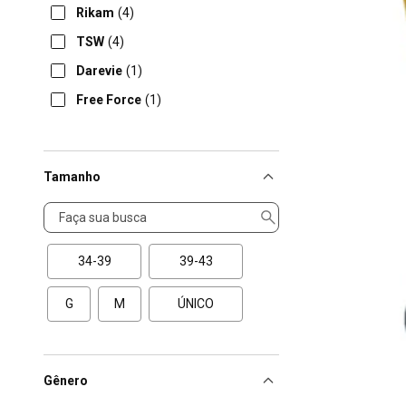
Rikam
(4)
TSW
(4)
Darevie
(1)
Free Force
(1)
Tamanho
Tamanho
34-39
39-43
G
M
ÚNICO
Gênero