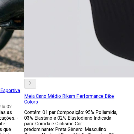
Esportiva
Meia Cano Médio Rikam Performance Bike
Colors
elo 02
das as
Contém: 01 par Composição: 95% Poliamida,
cações: -
03% Elastano e 02% Elastodieno Indicada
ti-
para: Corrida e Ciclismo Cor
os que
predominante: Preta Gênero: Masculino