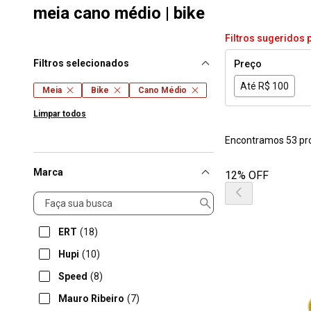
meia cano médio | bike
Filtros sugeridos 
Filtros selecionados
Preço
Até R$ 100
Meia
Bike
Cano Médio
Limpar todos
Encontramos 53 pr
Marca
12% OFF
Marca
ERT
(18)
Hupi
(10)
Speed
(8)
Mauro Ribeiro
(7)