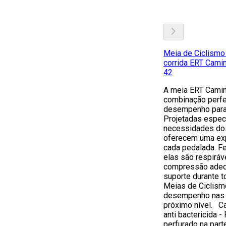
Meia de Ciclismo
corrida ERT Cami
42
A meia ERT Camin
combinação perfe
desempenho para 
Projetadas espec
necessidades dos
oferecem uma exp
cada pedalada. Fe
elas são respirá
compressão adequ
suporte durante t
Meias de Ciclism
desempenho nas e
próximo nível. Ca
anti bactericida -
perfurado na parte