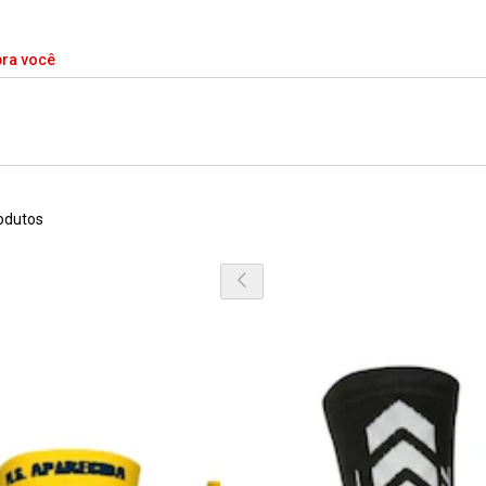
pra você
odutos