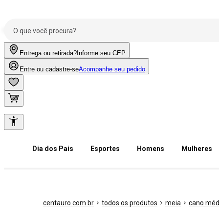
Entrega ou retirada?
Informe seu CEP
Entre ou cadastre-se
Acompanhe seu pedido
Dia dos Pais
Esportes
Homens
Mulheres
centauro.com.br
todos os produtos
meia
cano méd