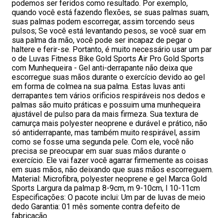
podemos ser feridos como resultado. Por exemplo,
quando você está fazendo flexões, se suas palmas suam,
suas palmas podem escorregar, assim torcendo seus
pulsos; Se você está levantando pesos, se você suar em
sua palma da mão, você pode ser incapaz de pegar o
haltere e ferir-se. Portanto, é muito necessário usar um par
o de Luvas Fitness Bike Gold Sports Air Pro Gold Sports
com Munhequeira - Gel anti-derrapante não deixa que
escorregue suas mãos durante o exercício devido ao gel
em forma de colmea na sua palma. Estas luvas anti
derrapantes tem vários orificios respiráveis nos dedos e
palmas são muito práticas e possuim uma munhequeira
ajustável de pulso para da mais firmeza. Sua textura de
camurça mais polyester neoprene e durável e prático, não
só antiderrapante, mas também muito respirável, assim
como se fosse uma segunda pele. Com ele, você não
precisa se preocupar em suar suas mãos durante o
exercício. Ele vai fazer você agarrar firmemente as coisas
em suas mãos, não deixando que suas mãos escorreguem.
Material: Microfibra, polyester neoprene e gel Marca Gold
Sports Largura da palma:p 8-9cm, m 9-10cm, l 10-11cm
Especificações: O pacote inclui: Um par de luvas de meio
dedo Garantia: 01 mês somente contra defeito de
fabricação