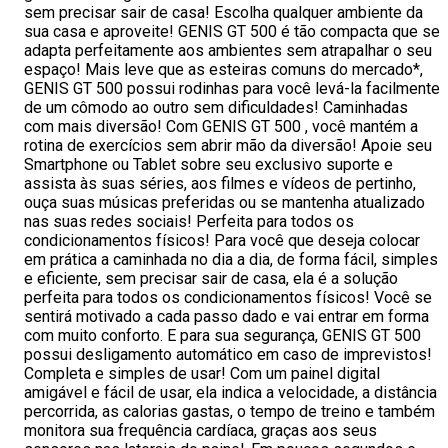
sem precisar sair de casa! Escolha qualquer ambiente da
sua casa e aproveite! GENIS GT 500 é tão compacta que se
adapta perfeitamente aos ambientes sem atrapalhar o seu
espaço! Mais leve que as esteiras comuns do mercado*,
GENIS GT 500 possui rodinhas para você levá-la facilmente
de um cômodo ao outro sem dificuldades! Caminhadas
com mais diversão! Com GENIS GT 500 , você mantém a
rotina de exercícios sem abrir mão da diversão! Apoie seu
Smartphone ou Tablet sobre seu exclusivo suporte e
assista às suas séries, aos filmes e vídeos de pertinho,
ouça suas músicas preferidas ou se mantenha atualizado
nas suas redes sociais! Perfeita para todos os
condicionamentos físicos! Para você que deseja colocar
em prática a caminhada no dia a dia, de forma fácil, simples
e eficiente, sem precisar sair de casa, ela é a solução
perfeita para todos os condicionamentos físicos! Você se
sentirá motivado a cada passo dado e vai entrar em forma
com muito conforto. E para sua segurança, GENIS GT 500
possui desligamento automático em caso de imprevistos!
Completa e simples de usar! Com um painel digital
amigável e fácil de usar, ela indica a velocidade, a distância
percorrida, as calorias gastas, o tempo de treino e também
monitora sua frequência cardíaca, graças aos seus