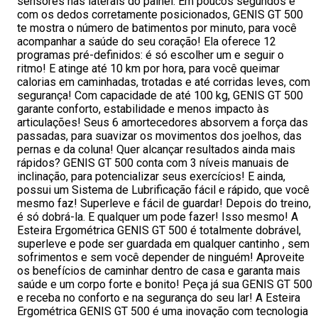
sensores nas laterais do painel. Em poucos segundos e
com os dedos corretamente posicionados, GENIS GT 500
te mostra o número de batimentos por minuto, para você
acompanhar a saúde do seu coração! Ela oferece 12
programas pré-definidos: é só escolher um e seguir o
ritmo! E atinge até 10 km por hora, para você queimar
calorias em caminhadas, trotadas e até corridas leves, com
segurança! Com capacidade de até 100 kg, GENIS GT 500
garante conforto, estabilidade e menos impacto às
articulações! Seus 6 amortecedores absorvem a força das
passadas, para suavizar os movimentos dos joelhos, das
pernas e da coluna! Quer alcançar resultados ainda mais
rápidos? GENIS GT 500 conta com 3 níveis manuais de
inclinação, para potencializar seus exercícios! E ainda,
possui um Sistema de Lubrificação fácil e rápido, que você
mesmo faz! Superleve e fácil de guardar! Depois do treino,
é só dobrá-la. E qualquer um pode fazer! Isso mesmo! A
Esteira Ergométrica GENIS GT 500 é totalmente dobrável,
superleve e pode ser guardada em qualquer cantinho , sem
sofrimentos e sem você depender de ninguém! Aproveite
os benefícios de caminhar dentro de casa e garanta mais
saúde e um corpo forte e bonito! Peça já sua GENIS GT 500
e receba no conforto e na segurança do seu lar! A Esteira
Ergométrica GENIS GT 500 é uma inovação com tecnologia