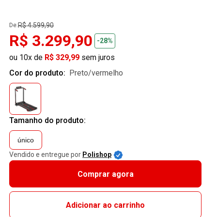
R$ 4.599,90
De:
R$ 3.299,90
-28%
ou 10x de
R$ 329,99
sem juros
Cor do produto:
preto/vermelho
Tamanho do produto:
único
Vendido e entregue por
Polishop
Comprar agora
Adicionar ao carrinho