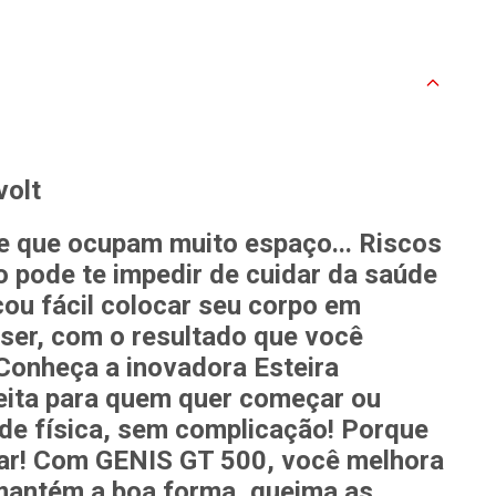
volt
 que ocupam muito espaço... Riscos
 pode te impedir de cuidar da saúde
cou fácil colocar seu corpo em
iser, com
o resultado que você
Conheça a inovadora
Esteira
eita para quem quer começar ou
de física,
sem complicação!
Porque
sar! Com
GENIS GT 500
, você melhora
 mantém a
boa forma, queima as