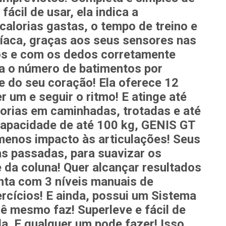
 fácil de usar, ela indica a
 calorias gastas, o tempo de treino e
íaca, graças aos seus sensores nas
dos e com os dedos corretamente
a o número de batimentos por
 do seu coração! Ela oferece 12
 um e seguir o ritmo! E atinge até
lorias em caminhadas, trotadas e até
capacidade de até 100 kg,
GENIS GT
 menos impacto às articulações! Seus
s passadas, para suavizar os
 da coluna! Quer alcançar
resultados
ta com 3 níveis manuais de
ercícios! E ainda, possui um Sistema
ocê mesmo faz!
Superleve e fácil de
la. E qualquer um pode fazer! Isso