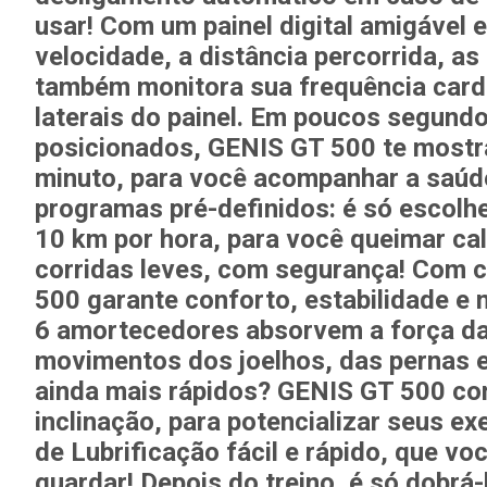
usar!
Com um
painel digital amigável
e
velocidade, a distância percorrida, as
também monitora sua frequência card
laterais do painel. Em poucos segun
posicionados,
GENIS GT 500
te mostr
minuto, para você acompanhar a saúde
programas pré-definidos: é só escolher
10 km por hora, para você queimar ca
corridas leves, com segurança! Com 
500
garante conforto, estabilidade e
6 amortecedores absorvem a força da
movimentos dos joelhos, das pernas e
ainda mais rápidos? GENIS GT 500
con
inclinação, para potencializar seus ex
de Lubrificação fácil e rápido, que v
guardar!
Depois do treino, é só dobrá-