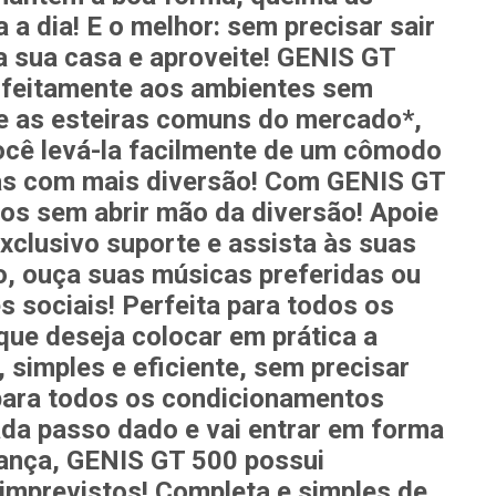
 a dia!
E o melhor:
sem precisar sair
 sua casa e aproveite!
GENIS GT
rfeitamente aos ambientes
sem
e as esteiras comuns do mercado*,
ocê levá-la facilmente de um cômodo
s com mais diversão!
Com
GENIS GT
ios sem abrir mão da diversão! Apoie
xclusivo suporte e assista às suas
ho, ouça suas músicas preferidas ou
s sociais!
Perfeita para todos os
ue deseja colocar em prática a
, simples e eficiente, sem precisar
 para
todos os condicionamentos
da passo dado e vai entrar em forma
rança,
GENIS GT 500
possui
imprevistos!
Completa e simples de