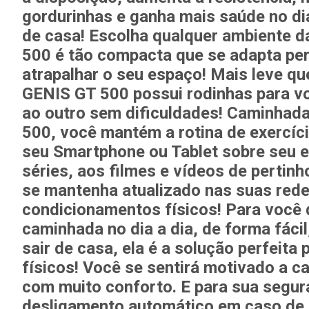
gordurinhas
e ganha
mais saúde no dia
de casa! Escolha qualquer ambiente da
500
é tão compacta que se adapta pe
atrapalhar o seu espaço!
Mais leve qu
GENIS GT 500
possui rodinhas para v
ao outro sem dificuldades!
Caminhada
500
, você mantém a rotina de exercíc
seu Smartphone ou Tablet sobre seu e
séries, aos filmes e vídeos de pertin
se mantenha atualizado nas suas rede
condicionamentos físicos!
Para você q
caminhada no dia a dia, de forma fácil
sair de casa, ela é a solução perfeita
físicos!
Você se sentirá motivado a ca
com muito conforto. E para sua segu
desligamento automático
em caso de 