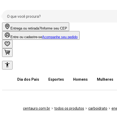
Entrega ou retirada?
Informe seu CEP
Entre ou cadastre-se
Acompanhe seu pedido
Dia dos Pais
Esportes
Homens
Mulheres
centauro.com.br
todos os produtos
carboidrato
ene