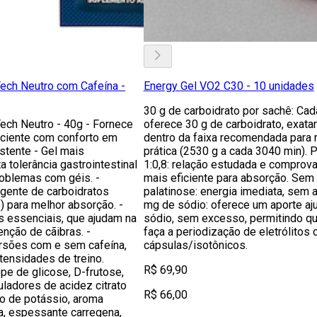
Tech Neutro com Cafeína -
Energy Gel VO2 C30 - 10 unidades
30 g de carboidrato por sachê: Ca
ech Neutro - 40g - Fornece
oferece 30 g de carboidrato, exat
ficiente com conforto em
dentro da faixa recomendada para 
stente - Gel mais
prática (2530 g a cada 3040 min). 
a tolerância gastrointestinal
1:0,8: relação estudada e comprov
oblemas com géis. -
mais eficiente para absorção. Sem
igente de carboidratos
palatinose: energia imediata, sem 
e) para melhor absorção. -
mg de sódio: oferece um aporte aj
s essenciais, que ajudam na
sódio, sem excesso, permitindo qu
enção de cãibras. -
faça a periodização de eletrólitos
rsões com e sem cafeína,
cápsulas/isotônicos.
ntensidades de treino.
R$ 69,90
pe de glicose, D-frutose,
uladores de acidez citrato
R$ 66,00
ato de potássio, aroma
ha, espessante carregena,