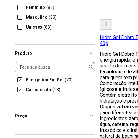
Feminino
(83)
Masculino
(83)
Unissex
(83)
Hidro Gel Dobro 
40g
Produto
Hidro Gel Dobro T
energia rápida, e
Produto
uma textura consi
tecnológico de alt
para quem tem pr
Energético Em Gel
(70)
Combinação intel
(glicose e frutos
Carboidrato
(13)
Contém eletrólito
hidratação e prev
Disponível em ve
para diferentes i
Preço
Ingredientes Xaro
água, cafeína, reg
trissódico e citr
natural de baunil