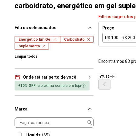
carboidrato, energético em gel supl
Filtros sugeridos 
Filtros selecionados
Preço
R$ 100 - R$ 200
Energético Em Gel
Carboidrato
Suplemento
Limpar todos
Encontramos 83 pr
5% OFF
Onde retirar perto de você
+10% OFF
na próxima compra em loja
Marca
Marca
Liquidz
(65)