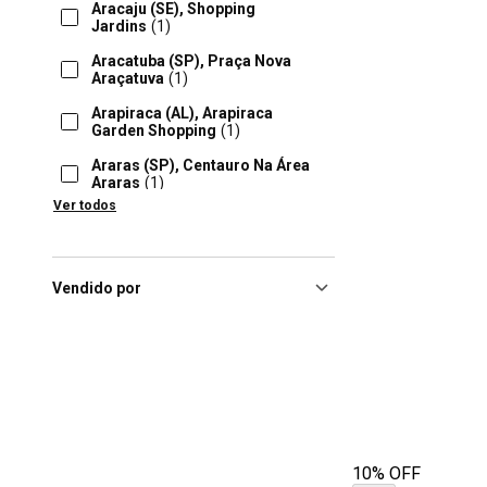
Aracaju (SE), Shopping
Jardins
(1)
Aracatuba (SP), Praça Nova
Araçatuva
(1)
Arapiraca (AL), Arapiraca
Garden Shopping
(1)
Araras (SP), Centauro Na Área
Araras
(1)
Ver todos
Balneário Camboriú (SC),
Balneário Camboriú
Shopping
(1)
Barueri (SP), Iguatemi
Vendido por
Alphaville
(1)
Bauru (SP), Shopping Bauru
(1)
Belo Horizonte (MG), Shopping
Pátio Savassi
(1)
10% OFF