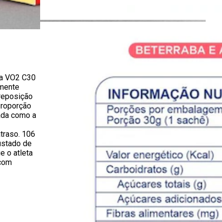
da VO2 C30
amente
reposição
Proporção
ada como a
atraso. 106
ustado de
e o atleta
 com