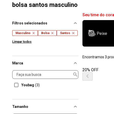
bolsa santos masculino
Seu time do cor
Filtros selecionados
Peixe
Masculino
Bolsa
Santos
Limpar todos
Encontramos 3 pro
Marca
20% OFF
Marca
Youbag
(3)
Tamanho