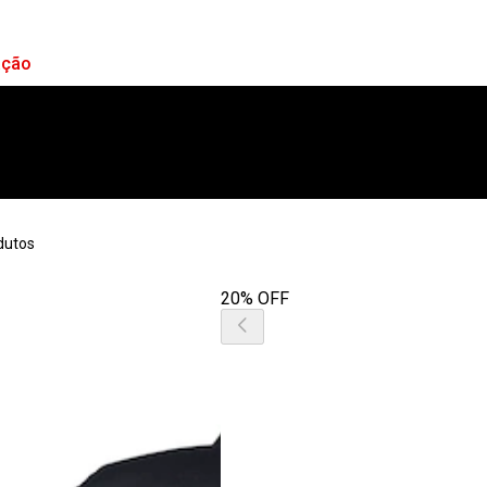
ação
dutos
20% OFF