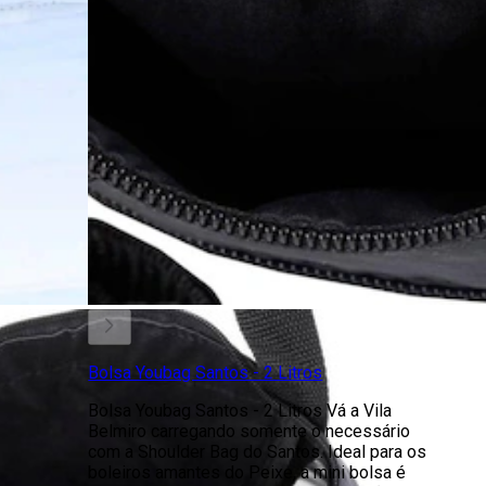
Bolsa Youbag Santos - 2 Litros
Bolsa Youbag Santos - 2 Litros Vá a Vila
Belmiro carregando somente o necessário
com a Shoulder Bag do Santos. Ideal para os
boleiros amantes do Peixe, a mini bolsa é