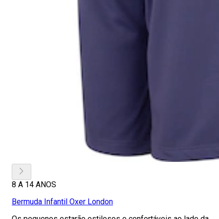
8 A 14 ANOS
Bermuda Infantil Oxer London
Os pequenos estarão estilosos e confortáveis ao lado da