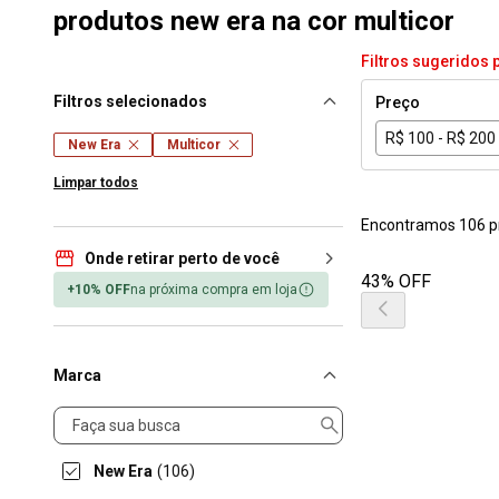
produtos new era na cor multicor
Filtros sugeridos 
Filtros selecionados
Preço
R$ 100 - R$ 200
New Era
Multicor
Limpar todos
Encontramos 106 p
Onde retirar perto de você
43% OFF
+10% OFF
na próxima compra em loja
Marca
Marca
New Era
(106)