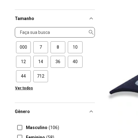
Tamanho
Tamanho
000
7
8
10
12
14
36
40
44
712
Ver todos
Gênero
Masculino
(106)
Feminino
(58)