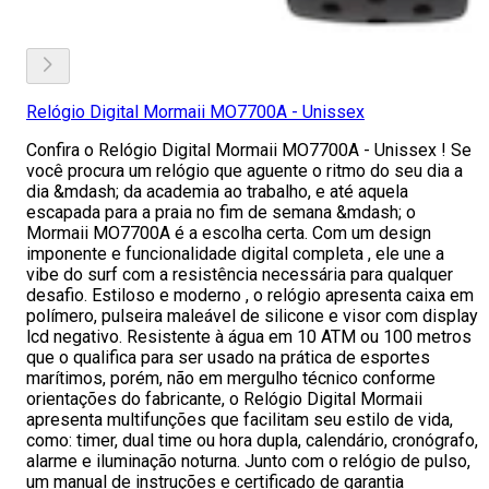
Relógio Digital Mormaii MO7700A - Unissex
Confira o Relógio Digital Mormaii MO7700A - Unissex ! Se
você procura um relógio que aguente o ritmo do seu dia a
dia &mdash; da academia ao trabalho, e até aquela
escapada para a praia no fim de semana &mdash; o
Mormaii MO7700A é a escolha certa. Com um design
imponente e funcionalidade digital completa , ele une a
vibe do surf com a resistência necessária para qualquer
desafio. Estiloso e moderno , o relógio apresenta caixa em
polímero, pulseira maleável de silicone e visor com display
lcd negativo. Resistente à água em 10 ATM ou 100 metros
que o qualifica para ser usado na prática de esportes
marítimos, porém, não em mergulho técnico conforme
orientações do fabricante, o Relógio Digital Mormaii
apresenta multifunções que facilitam seu estilo de vida,
como: timer, dual time ou hora dupla, calendário, cronógrafo,
alarme e iluminação noturna. Junto com o relógio de pulso,
um manual de instruções e certificado de garantia