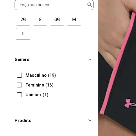
Tamanho
2G
G
GG
M
P
Gênero
Masculino
(19)
Feminino
(16)
Unissex
(1)
Produto