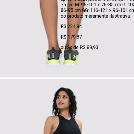
75 cm M: 96-101 x 76-85 cm G: 10
86-95 cm GG: 116-121 x 96-101 
do produto meramente ilustrativa.
R$ 224,84
R$ 179,87
ou 2x de R$ 89,93