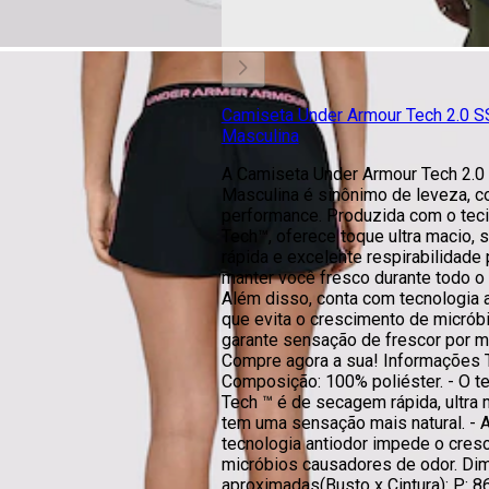
Camiseta Under Armour Tech 2.0 S
Masculina
A Camiseta Under Armour Tech 2.0
Masculina é sinônimo de leveza, c
performance. Produzida com o tec
Tech™, oferece toque ultra macio,
rápida e excelente respirabilidade 
manter você fresco durante todo o 
Além disso, conta com tecnologia a
que evita o crescimento de micrób
garante sensação de frescor por m
Compre agora a sua! Informações T
Composição: 100% poliéster. - O t
Tech ™ é de secagem rápida, ultra 
tem uma sensação mais natural. - 
tecnologia antiodor impede o cres
micróbios causadores de odor. D
aproximadas(Busto x Cintura): P: 8