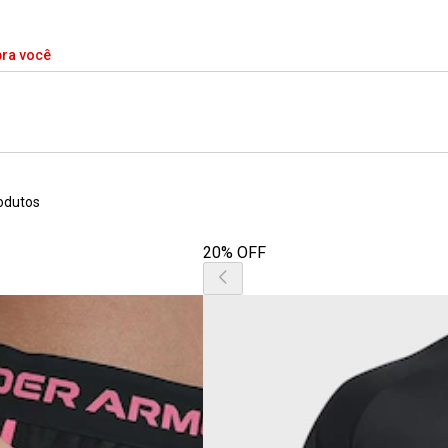
pra você
odutos
20% OFF