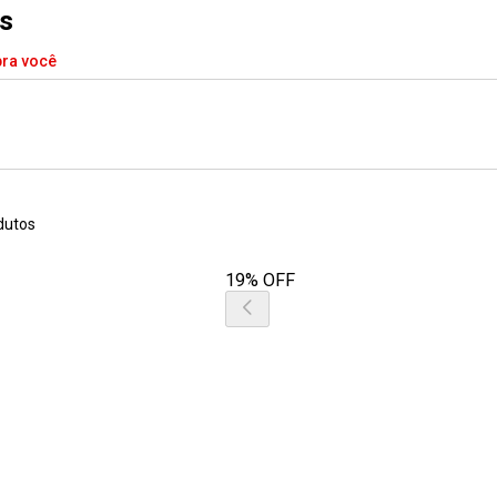
is
pra você
dutos
19% OFF