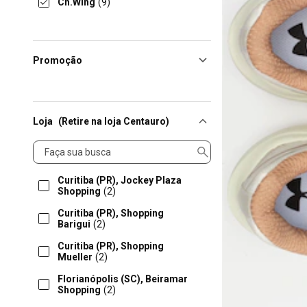
Ch.Wing
(9)
Promoção
Loja
(Retire na loja Centauro)
Loja
Curitiba (PR), Jockey Plaza
Shopping
(2)
Curitiba (PR), Shopping
Barigui
(2)
Curitiba (PR), Shopping
Mueller
(2)
Florianópolis (SC), Beiramar
Shopping
(2)