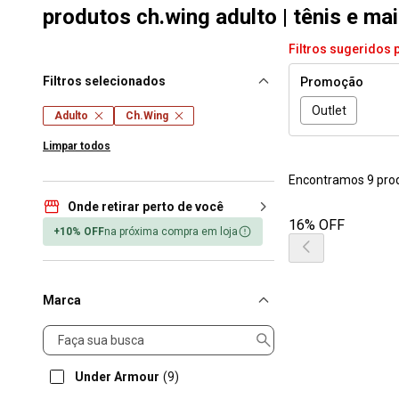
produtos ch.wing adulto | tênis e ma
Filtros sugeridos 
Filtros selecionados
Promoção
Outlet
Adulto
Ch.Wing
Limpar todos
Encontramos 9 pro
Onde retirar perto de você
16% OFF
+10% OFF
na próxima compra em loja
Marca
Marca
Under Armour
(9)