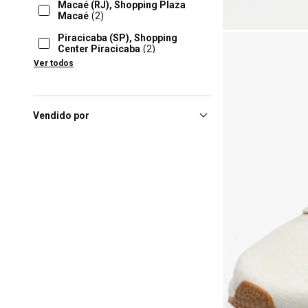
Macaé (RJ), Shopping Plaza
Macaé
(2)
Piracicaba (SP), Shopping
Center Piracicaba
(2)
Ver todos
Praia Grande (SP), Litoral
Plaza Shopping
(2)
Ribeirao Preto (SP), Ribeirão
Preto Shopping
(2)
Vendido por
Rio De Janeiro (RJ), Shopping
Nova América
(2)
Rio De Janeiro (RJ), Botafogo
Praia Shopping
(2)