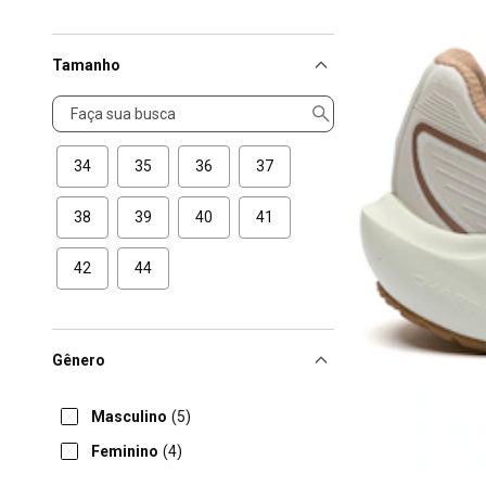
Tamanho
Tamanho
34
35
36
37
38
39
40
41
42
44
Gênero
Masculino
(5)
Feminino
(4)