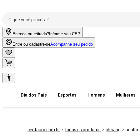
Entrega ou retirada?
Informe seu CEP
Entre ou cadastre-se
Acompanhe seu pedido
Dia dos Pais
Esportes
Homens
Mulheres
centauro.com.br
todos os produtos
ch.wing
adulto