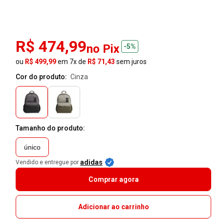
R$ 474,99
no Pix
-5%
ou
R$ 499,99
em 7x de
R$ 71,43
sem juros
Cor do produto:
cinza
Tamanho do produto:
único
adidas
Vendido e entregue por
Comprar agora
Adicionar ao carrinho