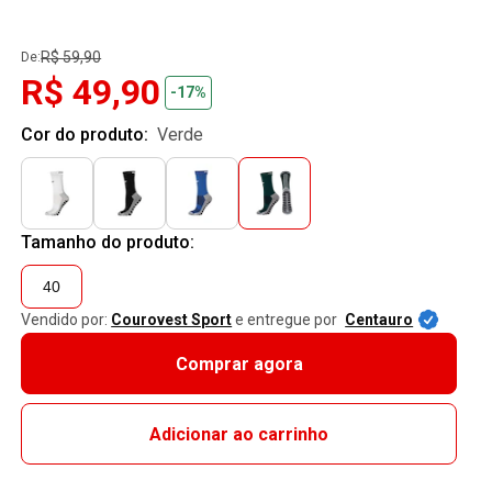
R$ 59,90
De:
R$ 49,90
-17%
Cor do produto:
verde
Tamanho do produto:
40
Vendido por:
Courovest Sport
e entregue por
Centauro
Comprar agora
Adicionar ao carrinho