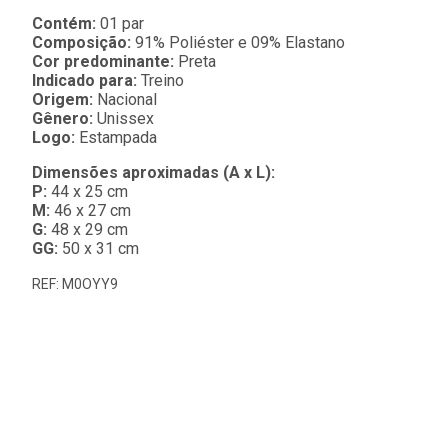
Contém:
01 par
Composição:
91% Poliéster e 09% Elastano
Cor predominante:
Preta
Indicado para:
Treino
Origem:
Nacional
Gênero:
Unissex
Logo:
Estampada
Dimensões aproximadas (A x L):
P:
44 x 25 cm
M:
46 x 27 cm
G:
48 x 29 cm
GG:
50 x 31 cm
REF: M0OYY9