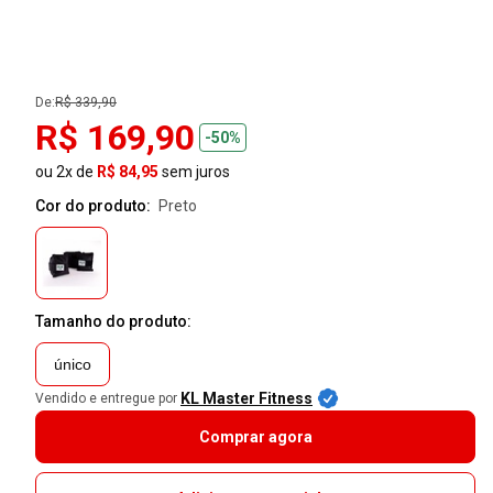
De:
R$ 339,90
R$ 169,90
-50%
ou 2x de
R$ 84,95
sem juros
Cor do produto:
preto
Tamanho do produto:
único
KL Master Fitness
Vendido e entregue por
Comprar agora