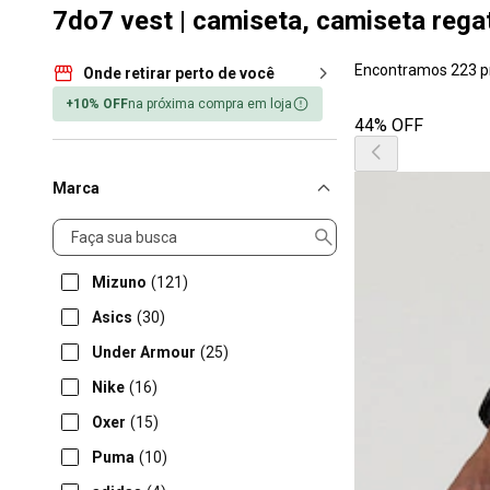
7do7 vest | camiseta, camiseta rega
Encontramos 223 p
Onde retirar perto de você
+10% OFF
na próxima compra em loja
44% OFF
Marca
Marca
Mizuno
(121)
Asics
(30)
Under Armour
(25)
Nike
(16)
Oxer
(15)
Puma
(10)