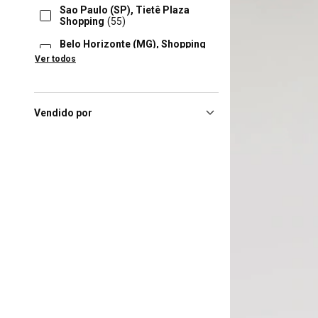
Sao Paulo (SP), Tietê Plaza
Shopping
(55)
Belo Horizonte (MG), Shopping
Cidade
(54)
Ver todos
Florianópolis (SC), Floripa
Shopping
(54)
Maringa (PR), Maringá Park
Vendido por
Shopping
(54)
Ribeirao Preto (SP), Novo
Shopping Center
(54)
Uberlandia (MG), Uberlândia
Shopping
(54)