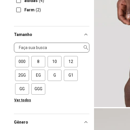
adidas
(4)
Farm
(2)
Tamanho
Tamanho
000
8
10
12
2GG
EG
G
G1
GG
GGG
Ver todos
Gênero