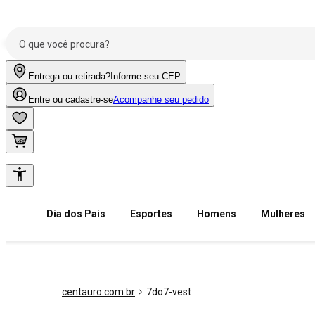
Entrega ou retirada?
Informe seu CEP
Entre ou cadastre-se
Acompanhe seu pedido
Dia dos Pais
Esportes
Homens
Mulheres
centauro.com.br
7do7-vest