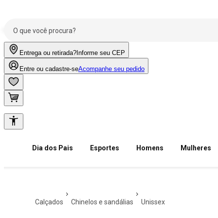
Entrega ou retirada?
Informe seu CEP
Entre ou cadastre-se
Acompanhe seu pedido
Dia dos Pais
Esportes
Homens
Mulheres
calçados
chinelos e sandálias
unissex