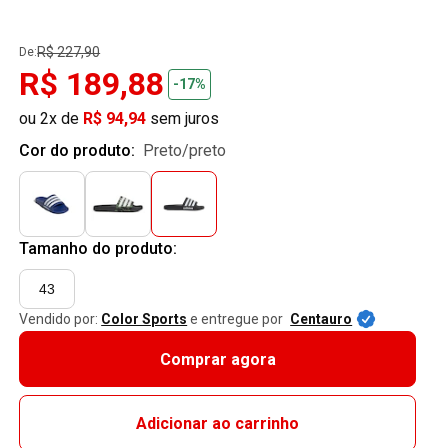
R$ 227,90
De:
R$ 189,88
-17%
ou 2x de
R$ 94,94
sem juros
Cor do produto:
preto/preto
Tamanho do produto:
43
Vendido por:
Color Sports
e entregue por
Centauro
Comprar agora
Adicionar ao carrinho