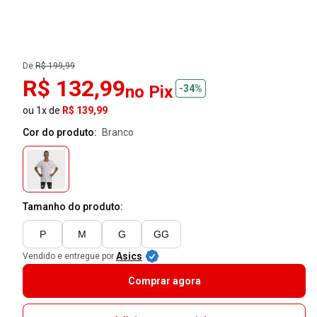
De:
R$ 199,99
R$ 132,99
no Pix
-34%
ou 1x de
R$ 139,99
Cor do produto:
branco
Tamanho do produto:
P
M
G
GG
Asics
Vendido e entregue por
Comprar agora