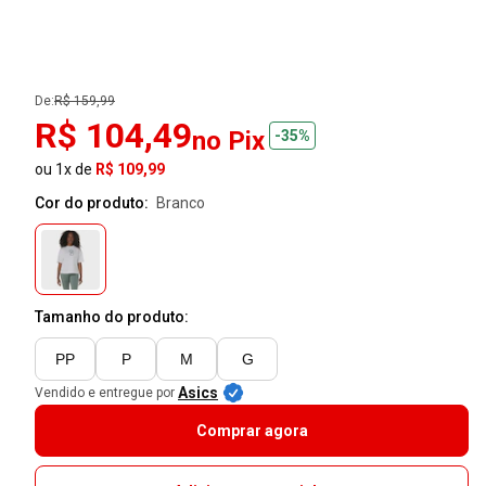
De:
R$ 159,99
R$ 104,49
no Pix
-35%
ou 1x de
R$ 109,99
Cor do produto:
branco
Tamanho do produto:
PP
P
M
G
Asics
Vendido e entregue por
Comprar agora