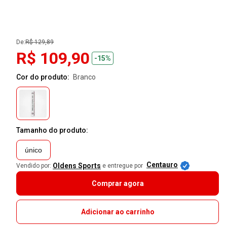
De:
R$ 129,89
R$ 109,90
-15%
Cor do produto:
branco
Tamanho do produto:
único
Centauro
Oldens Sports
Vendido por:
e entregue por
Comprar agora
Adicionar ao carrinho