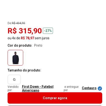
De:
R$ 434,90
R$ 315,90
-27%
ou 4x de
R$ 78,97
sem juros
Cor do produto:
preto
Tamanho do produto:
G
First Down - Futebol
Vendido
e entregue
Centauro
por:
Americano
por
Comprar agora