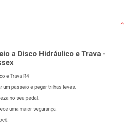
io a Disco Hidráulico e Trava -
ssex
ico e Trava R4
r um passeio e pegar trilhas leves.
eza no seu pedal.
rece uma maior segurança.
ocê.