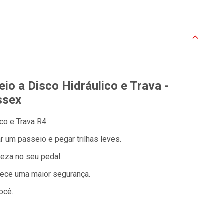
io a Disco Hidráulico e Trava -
ssex
ico e Trava R4
r um passeio e pegar trilhas leves.
eza no seu pedal.
rece uma maior segurança.
ocê.