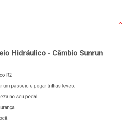
eio Hidráulico - Câmbio Sunrun
ico R2
r um passeio e pegar trilhas leves.
eza no seu pedal.
urança.
ocê.