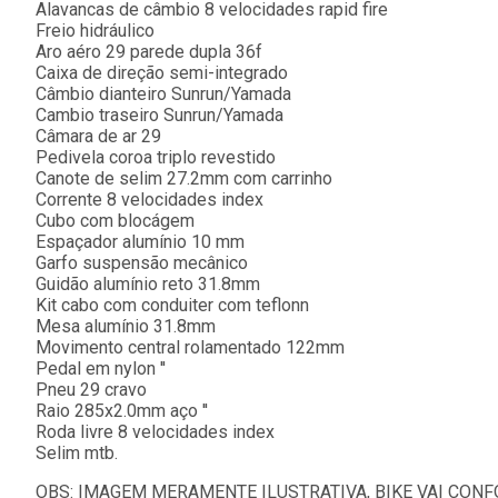
Alavancas de câmbio 8 velocidades rapid fire
Freio hidráulico
Aro aéro 29 parede dupla 36f
Caixa de direção semi-integrado
Câmbio dianteiro Sunrun/Yamada
Cambio traseiro Sunrun/Yamada
Câmara de ar 29
Pedivela coroa triplo revestido
Canote de selim 27.2mm com carrinho
Corrente 8 velocidades index
Cubo com blocágem
Espaçador alumínio 10 mm
Garfo suspensão mecânico
Guidão alumínio reto 31.8mm
Kit cabo com conduiter com teflonn
Mesa alumínio 31.8mm
Movimento central rolamentado 122mm
Pedal em nylon ''
Pneu 29 cravo
Raio 285x2.0mm aço ''
Roda livre 8 velocidades index
Selim mtb.
OBS: IMAGEM MERAMENTE ILUSTRATIVA, BIKE VAI CON