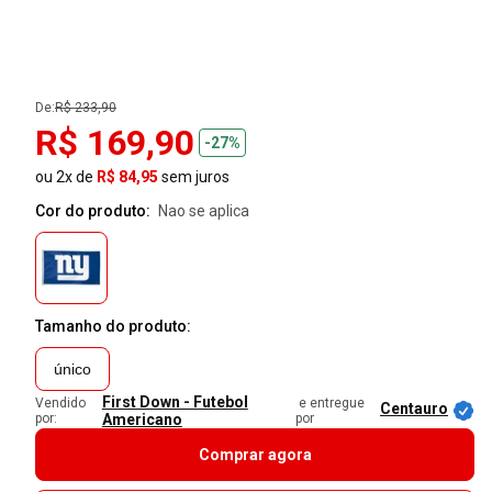
De:
R$ 233,90
R$ 169,90
-27%
ou 2x de
R$ 84,95
sem juros
Cor do produto:
nao se aplica
Tamanho do produto:
único
First Down - Futebol
Vendido
e entregue
Centauro
por:
Americano
por
Comprar agora