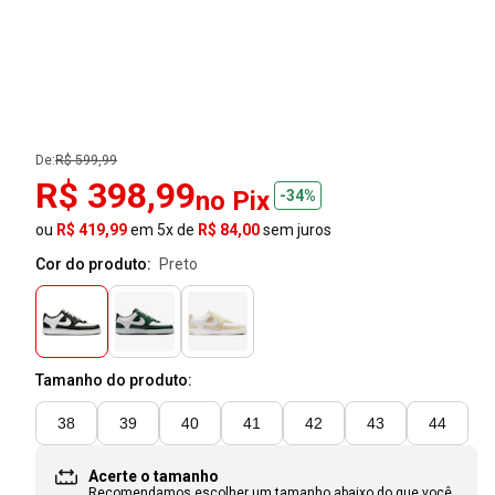
De:
R$ 599,99
R$ 398,99
no Pix
-34%
ou
R$ 419,99
em 5x de
R$ 84,00
sem juros
Cor do produto:
preto
Tamanho do produto:
38
39
40
41
42
43
44
Acerte o tamanho
Recomendamos escolher um tamanho
abaixo
do que você