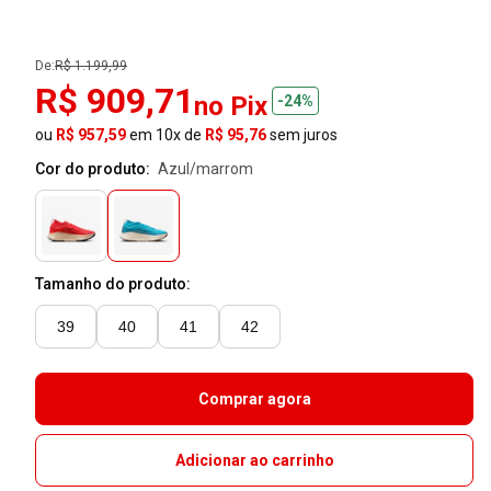
De:
R$ 1.199,99
R$ 909,71
no Pix
-24%
ou
R$ 957,59
em 10x de
R$ 95,76
sem juros
Cor do produto:
azul/marrom
Tamanho do produto:
39
40
41
42
Comprar agora
Adicionar ao carrinho