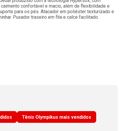
Cabedal produzido com a tecnologia Hypersox, com
caimento confortável e macio, além de flexibilidade e
suporte para os pés. Atacador em poliéster texturizado e
nhar. Puxador traseiro em fita e calce facilitado.
ndidos
Tênis Olympikus mais vendidos