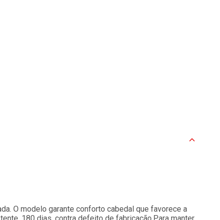
çada. O modelo garante conforto cabedal que favorece a
ente. 180 dias, contra defeito de fabricação.Para manter