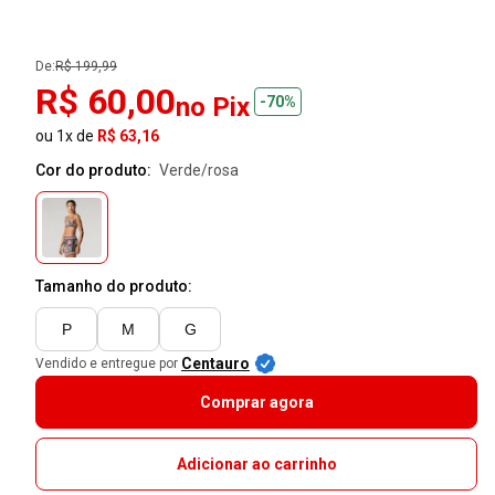
De:
R$ 199,99
R$ 60,00
no Pix
-70%
ou 1x de
R$ 63,16
Cor do produto:
verde/rosa
Tamanho do produto:
P
M
G
Centauro
Vendido e entregue por
Comprar agora
Adicionar ao carrinho