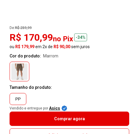
De:
R$ 259,99
R$ 170,99
no Pix
-34%
ou
R$ 179,99
em 2x de
R$ 90,00
sem juros
Cor do produto:
marrom
Tamanho do produto:
PP
Asics
Vendido e entregue por
Comprar agora