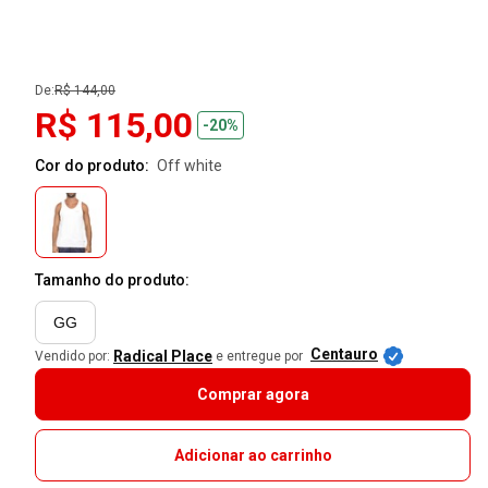
De:
R$ 144,00
R$ 115,00
-20%
Cor do produto:
off white
Tamanho do produto:
GG
Centauro
Radical Place
Vendido por:
e entregue por
Comprar agora
Adicionar ao carrinho