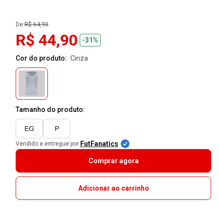
De:
R$ 64,90
R$ 44,90
-31%
Cor do produto:
cinza
Tamanho do produto:
EG
P
FutFanatics
Vendido e entregue por
Comprar agora
Adicionar ao carrinho