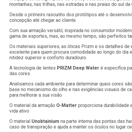
montanhas, nas trilhas, nas estradas e nas praias do sul da C
Desde o primeiro rascunho dos protótipos até o desenvolv
concepção até chegar ao cliente.
Com sua armação versátil, inspirada no consumidor modern
gama de esportes, mas, ao mesmo tempo, são perfeitos t
Os materiais superiores, as óticas Prizm e os detalhes de
excelente para quem procura comodidade ao longo do dia e
nitidez superior e conforto duradouro.
A tecnologia de lentes
PRIZM Deep Water
é especifica pa
das cores.
Analisamos cada ambiente para determinar quais cores sã
base no mecanismo do olho e nas exigências visuais de cad
para melhorar a sua visão.
O material da armação
O-Matter
proporciona durabilidade 
vida ativo
O material
Unobtainium
na parte interna das pontas das h
caso de transpiração e ajuda a manter os óculos no lugar c