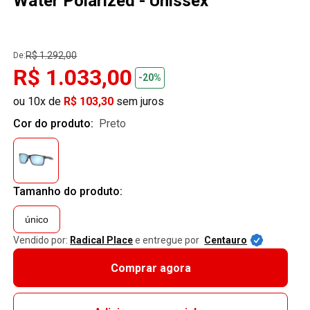
Water Polarized - Unissex
R$ 1.292,00
De:
R$ 1.033,00
-20%
ou 10x de
R$ 103,30
sem juros
Cor do produto:
preto
Tamanho do produto:
único
Vendido por:
Radical Place
e entregue por
Centauro
Comprar agora