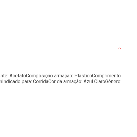
lente: AcetatoComposição armação: PlásticoComprimento
mIndicado para: CorridaCor da armação: Azul ClaroGênero: