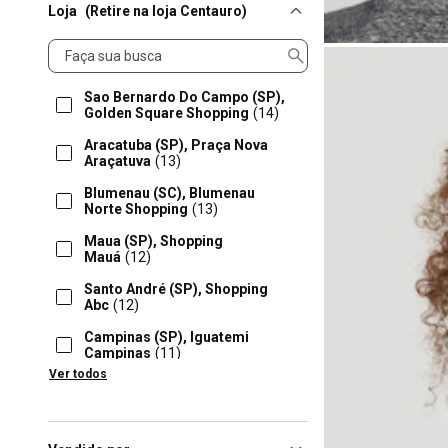
Loja
(Retire na loja Centauro)
Loja
Sao Bernardo Do Campo (SP),
Golden Square Shopping
(14)
Aracatuba (SP), Praça Nova
Araçatuva
(13)
Blumenau (SC), Blumenau
Norte Shopping
(13)
Maua (SP), Shopping
Mauá
(12)
Santo André (SP), Shopping
Abc
(12)
Campinas (SP), Iguatemi
Campinas
(11)
Ver todos
Canoas (RS), Park
Shopping
(11)
Caruaru (PE), Shopping