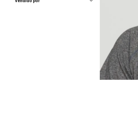
Caruaru
(11)
Vendido por
Contagem (MG), Shopping Itaú
Power
(11)
Fortaleza (CE), Norte Shopping
Fortaleza
(11)