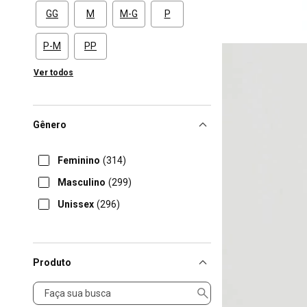
GG
M
M-G
P
P-M
PP
Ver todos
Gênero
Feminino
(314)
Masculino
(299)
Unissex
(296)
Produto
Produto