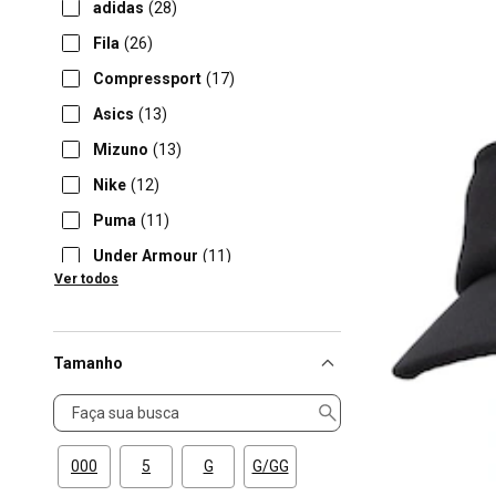
adidas
(28)
Fila
(26)
Compressport
(17)
Asics
(13)
Mizuno
(13)
Nike
(12)
Puma
(11)
Under Armour
(11)
Ver todos
New Balance
(7)
Tamanho
Tamanho
000
5
G
G/GG