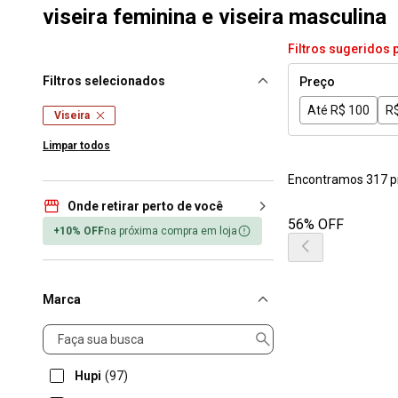
viseira feminina e viseira masculina
Filtros sugeridos 
Filtros selecionados
Preço
Até R$ 100
R$
Viseira
Limpar todos
Encontramos 317 p
Onde retirar perto de você
56% OFF
+10% OFF
na próxima compra em loja
Marca
Marca
Hupi
(97)