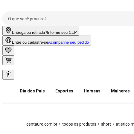
Entrega ou retirada?
Informe seu CEP
Entre ou cadastre-se
Acompanhe seu pedido
Dia dos Pais
Esportes
Homens
Mulheres
centauro.com.br
todos os produtos
short
atlético 