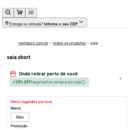
Entrega ou retirada?
Informe o seu CEP
centauro.com.br
todos os produtos
saia
saia short
Onde retirar perto de você
+10% OFF
na próxima compra em loja
Filtros sugeridos pra você
Marca
Nike
Promoção