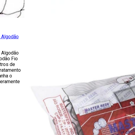
a Algodão
a Algodão
godão Fio
tros de
tratamento
anha o
meramente