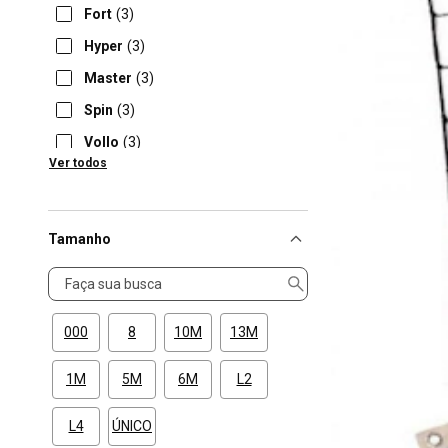
Fort
(3)
Hyper
(3)
Master
(3)
Spin
(3)
Vollo
(3)
Ver todos
Dhs
(2)
Tamanho
Tamanho
000
8
10M
13M
1M
5M
6M
L2
L4
ÚNICO