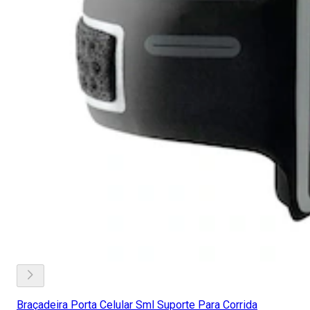
Braçadeira Porta Celular Sml Suporte Para Corrida