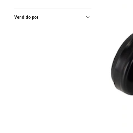
Barueri (SP), Iguatemi
Alphaville
(1)
Barueri (SP), Parque Shopping
Vendido por
Barueri
(1)
Barueri (SP), Shopping
Tamboré
(1)
Bauru (SP), Boulevard
Bauru
(1)