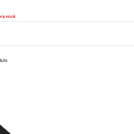
pra você
duto