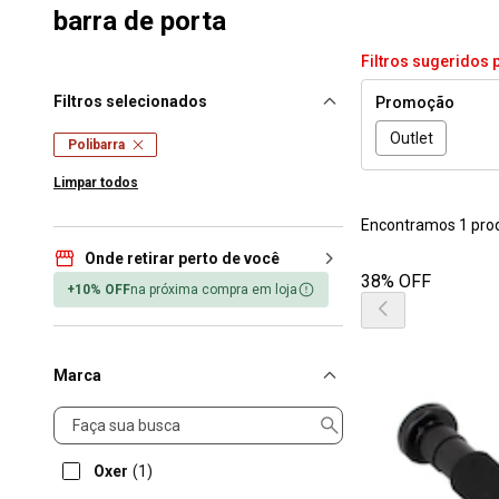
barra de porta
Filtros sugeridos 
Filtros selecionados
Promoção
Outlet
Polibarra
Limpar todos
Encontramos 1 pro
Onde retirar perto de você
38% OFF
+10% OFF
na próxima compra em loja
Marca
Marca
Oxer
(1)