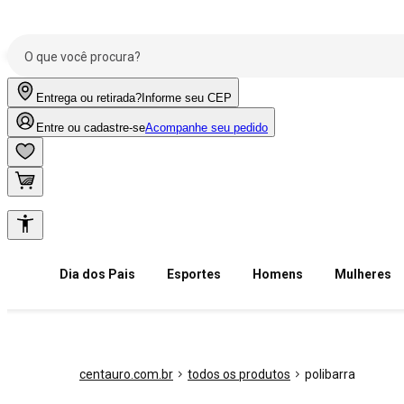
Entrega ou retirada?
Informe seu CEP
Entre ou cadastre-se
Acompanhe seu pedido
Dia dos Pais
Esportes
Homens
Mulheres
centauro.com.br
todos os produtos
polibarra