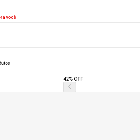
pra você
dutos
42% OFF