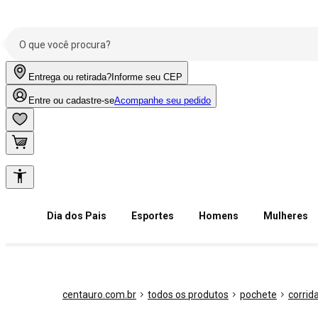
Entrega ou retirada?
Informe seu CEP
Entre ou cadastre-se
Acompanhe seu pedido
Dia dos Pais
Esportes
Homens
Mulheres
centauro.com.br
todos os produtos
pochete
corrid