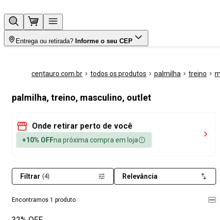
Entrega ou retirada?
Informe o seu CEP
centauro.com.br
todos os produtos
palmilha
treino
m
palmilha, treino, masculino, outlet
Onde retirar perto de você
+10% OFF
na próxima compra em loja
Filtrar
Relevância
(4)
Encontramos 1 produto
32% OFF